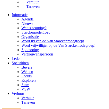
Verhuur
Tarieven
Informatie
Agenda
Nieuws
Wat is scouting?
Starckenrodegroep
Organisatie
Word lid van de Van Starckenrodegroep!
Word vrijwilliger bij de Van Starckenrodegroep!
Sponsoring
Vertrouwenspersoon
Leden
Speltakken
Bevers
Welpen
Scouts
Explorers
Stam
VSW
Verhuur
Verhuur
Tarieven