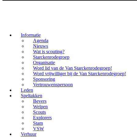
Informatie
Agenda
Nieuws
Wat is scouting?
Starckenrodegroep
Organisatie
Word lid van de Van Starckenrodegroep!
Word vrijwilliger bij de Van Starckenrodegroep!
Sponsoring
Vertrouwenspersoon
Leden
Speltakken
Bevers
Welpen
Scouts
Explorers
Stam
VSW
Verhuur