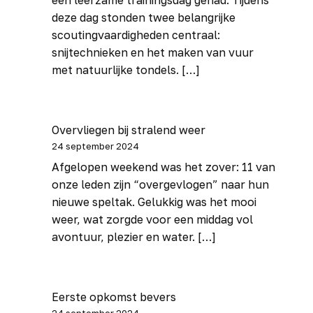
een leerzame trainingsdag gehad. Tijdens
deze dag stonden twee belangrijke
Verhuur
scoutingvaardigheden centraal:
Tarieven
snijtechnieken en het maken van vuur
met natuurlijke tondels. […]
Overvliegen bij stralend weer
24 september 2024
Afgelopen weekend was het zover: 11 van
onze leden zijn “overgevlogen” naar hun
nieuwe speltak. Gelukkig was het mooi
weer, wat zorgde voor een middag vol
avontuur, plezier en water. […]
Eerste opkomst bevers