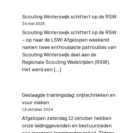
Sponsoring
Vertrouwenspersoon
Scouting Winterswijk schittert op de RSW
24 mei 2025
Leden
Scouting Winterswijk schittert op de RSW
Speltakken
– op naar de LSW! Afgelopen weekend
namen twee enthousiaste patrouilles van
Scouting Winterswijk deel aan de
Bevers
Regionale Scouting Wedstrijden (RSW).
Welpen
Het werd een […]
Scouts
Explorers
Geslaagde trainingsdag: snijtechnieken en
Stam
vuur maken
VSW
14 oktober 2024
Afgelopen zaterdag 12 oktober hebben
onze leidinggevenden en bestuursleden
Verhuur