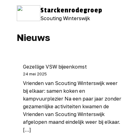
Starckenrodegroep
Scouting Winterswijk
Informatie
Nieuws
Agenda
Nieuws
Wat is scouting?
Gezellige VSW bijeenkomst
24 mei 2025
Starckenrodegroep
Vrienden van Scouting Winterswijk weer
Organisatie
bij elkaar: samen koken en
kampvuurplezier Na een paar jaar zonder
Word lid van de Van
Starckenrodegroep!
gezamenlijke activiteiten kwamen de
Vrienden van Scouting Winterswijk
Word vrijwilliger bij
afgelopen maand eindelijk weer bij elkaar.
de Van
Starckenrodegroep!
[…]