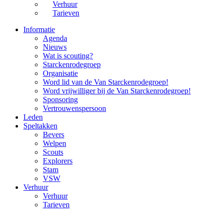
Verhuur
Tarieven
Informatie
Agenda
Nieuws
Wat is scouting?
Starckenrodegroep
Organisatie
Word lid van de Van Starckenrodegroep!
Word vrijwilliger bij de Van Starckenrodegroep!
Sponsoring
Vertrouwenspersoon
Leden
Speltakken
Bevers
Welpen
Scouts
Explorers
Stam
VSW
Verhuur
Verhuur
Tarieven