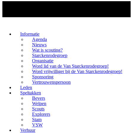
Informatie
Agenda
Nieuws
Wat is scouting?
Starckenrodegroep
Organisatie
Word lid van de Van Starckenrodegroep!
Word vrijwilliger bij de Van Starckenrodegroep!
Sponsoring
Vertrouwenspersoon
Leden
Speltakken
Bevers
Welpen
Scouts
Explorers
Stam
VSW
Verhuur