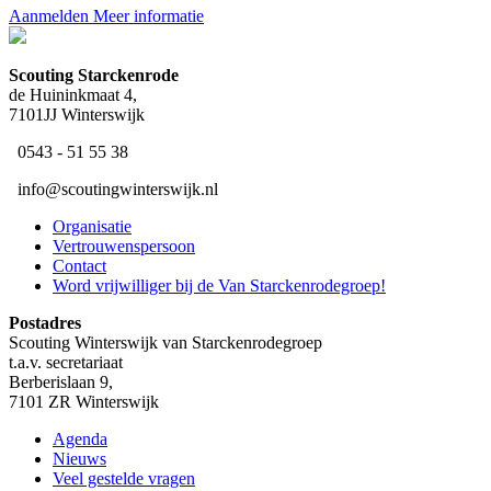
Aanmelden
Meer informatie
Scouting ​Starckenrode
de Huininkmaat 4,
7101JJ Winterswijk
​ 0543 - 51 55 38
​ ​info@scoutingwinterswijk.nl
Organisatie
Vertrouwenspersoon
Contact
Word vrijwilliger bij de Van Starckenrodegroep!
Postadres
Scouting Winterswijk van Starckenrodegroep
t.a.v. secretariaat
Berberislaan 9,
7101 ZR Winterswijk
Agenda
Nieuws
Veel gestelde vragen