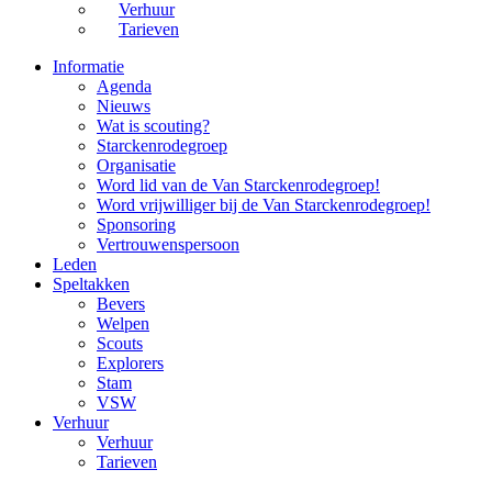
Verhuur
Tarieven
Informatie
Agenda
Nieuws
Wat is scouting?
Starckenrodegroep
Organisatie
Word lid van de Van Starckenrodegroep!
Word vrijwilliger bij de Van Starckenrodegroep!
Sponsoring
Vertrouwenspersoon
Leden
Speltakken
Bevers
Welpen
Scouts
Explorers
Stam
VSW
Verhuur
Verhuur
Tarieven