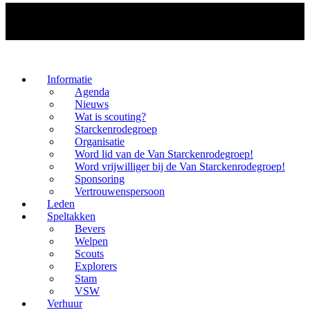
Informatie
Agenda
Nieuws
Wat is scouting?
Starckenrodegroep
Organisatie
Word lid van de Van Starckenrodegroep!
Word vrijwilliger bij de Van Starckenrodegroep!
Sponsoring
Vertrouwenspersoon
Leden
Speltakken
Bevers
Welpen
Scouts
Explorers
Stam
VSW
Verhuur