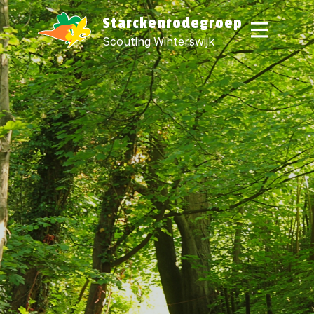
Starckenrodegroep
Scouting Winterswijk