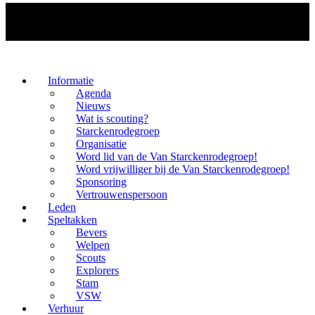
Informatie
Agenda
Nieuws
Wat is scouting?
Starckenrodegroep
Organisatie
Word lid van de Van Starckenrodegroep!
Word vrijwilliger bij de Van Starckenrodegroep!
Sponsoring
Vertrouwenspersoon
Leden
Speltakken
Bevers
Welpen
Scouts
Explorers
Stam
VSW
Verhuur