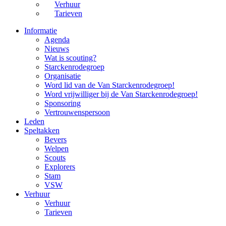
Verhuur
Tarieven
Informatie
Agenda
Nieuws
Wat is scouting?
Starckenrodegroep
Organisatie
Word lid van de Van Starckenrodegroep!
Word vrijwilliger bij de Van Starckenrodegroep!
Sponsoring
Vertrouwenspersoon
Leden
Speltakken
Bevers
Welpen
Scouts
Explorers
Stam
VSW
Verhuur
Verhuur
Tarieven