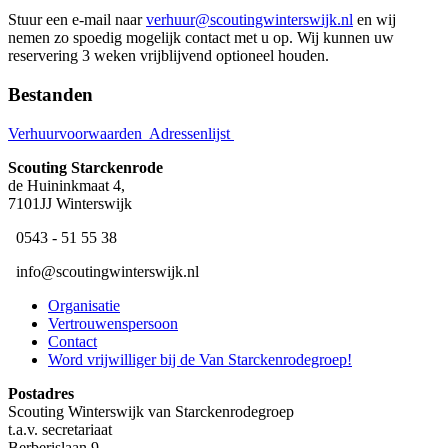
Stuur een e-mail naar
verhuur@scoutingwinterswijk.nl
en wij
nemen zo spoedig mogelijk contact met u op. Wij kunnen uw
reservering 3 weken vrijblijvend optioneel houden.
Bestanden
Verhuurvoorwaarden
Adressenlijst
Scouting ​Starckenrode
de Huininkmaat 4,
7101JJ Winterswijk
​ 0543 - 51 55 38
​ ​info@scoutingwinterswijk.nl
Organisatie
Vertrouwenspersoon
Contact
Word vrijwilliger bij de Van Starckenrodegroep!
Postadres
Scouting Winterswijk van Starckenrodegroep
t.a.v. secretariaat
Berberislaan 9,