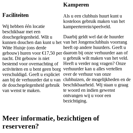
Kamperen
Faciliteiten
Als u een clubhuis huurt kunt u
kosteloos gebruik maken van het
Wij hebben één locatie
kampeerterrein/speelveld.
beschikbaar met een
Daarbij geldt wel dat de huurder
douchegelegenheid. Wilt u
van het Jongensclubhuis voorrang
kunnen douchen dan kunt u het
heeft op andere huurders. Geeft u
Witte Huisje (ons derde
daarom bij onze verhuurder aan of
gebouw) huren voor €17,50 per
u gebruik wilt maken van het veld.
nacht. Dit gebouw is niet
Heeft u verder nog vragen? Onze
bestemd voor overnachting of
verhuurder kan u alles vertellen
activiteiten en u bent geen borg
over de verhuur van onze
verschuldigd. Geeft u expliciet
clubhuizen, de mogelijkheden en de
aan bij de verhuurder dat u van
beschikbaarheid. Wij staan u graag
de douchegelegenheid gebruik
te woord en indien gewenst
van wenst te maken.
ontvangen wij u voor een
bezichtiging.
Meer informatie, bezichtigen of
reserveren?