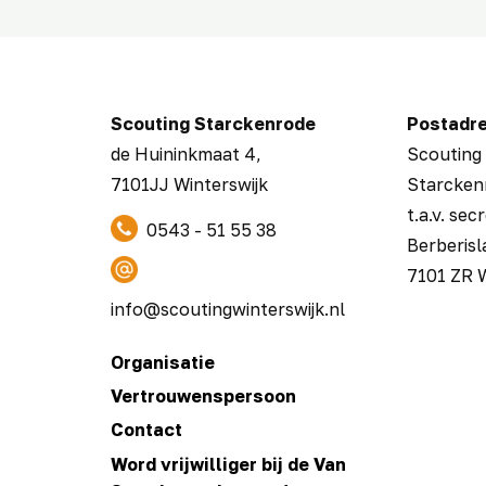
Scouting ​Starckenrode
Postadr
de Huininkmaat 4,
Scouting 
7101JJ Winterswijk
Starcken
t.a.v. sec
​ 0543 - 51 55 38
Berberisl
​ ​
7101 ZR W
info@scoutingwinterswijk.nl
Organisatie
Vertrouwenspersoon
Contact
Word vrijwilliger bij de Van