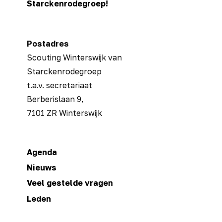
Starckenrodegroep!
en
vuur
maken
Postadres
Scouting Winterswijk van
Starckenrodegroep
t.a.v. secretariaat
Berberislaan 9,
7101 ZR Winterswijk
Agenda
Nieuws
Veel gestelde vragen
Leden