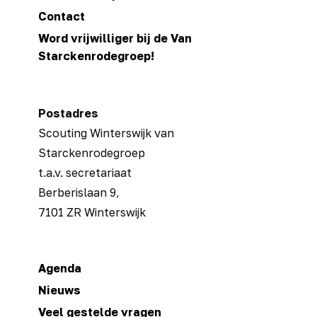
Geslaagde
Contact
trainingsdag:
Word vrijwilliger bij de Van
snijtechnieken
Starckenrodegroep!
en
vuur
maken
Postadres
Scouting Winterswijk van
Starckenrodegroep
t.a.v. secretariaat
Berberislaan 9,
7101 ZR Winterswijk
Agenda
Nieuws
Veel gestelde vragen