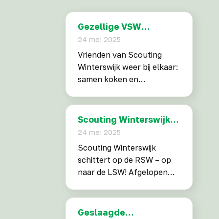
Gezellige VSW
bijeenkomst
24 mei 2025
Vrienden van Scouting
Winterswijk weer bij elkaar:
samen koken en
kampvuurplezier Na een
paar jaar zonder
gezamenlijke activiteiten
Scouting Winterswijk
kwamen de Vrienden van
schittert op de RSW
24 mei 2025
Scouting Winterswijk
Scouting Winterswijk
afgelopen maand eindelijk
schittert op de RSW – op
weer bij elkaar. En hoe! In
naar de LSW! Afgelopen
een gezellige en
weekend namen twee
ontspannen sfeer werd er
enthousiaste patrouilles
samen gekookt met Dutch
van Scouting Winterswijk
Geslaagde
Ovens, waarbij heerlijke