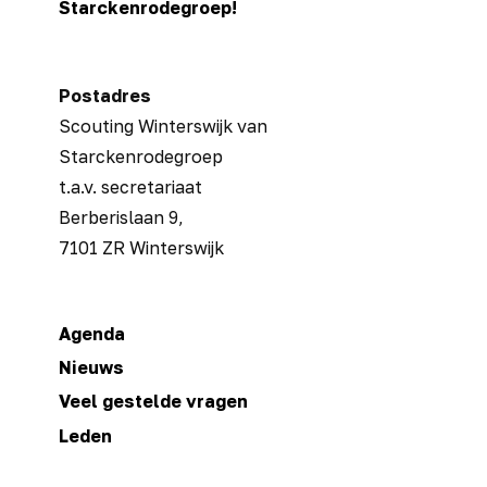
Starckenrodegroep!
en
vuur
maken
Postadres
Scouting Winterswijk van
Starckenrodegroep
t.a.v. secretariaat
Berberislaan 9,
7101 ZR Winterswijk
Agenda
Nieuws
Veel gestelde vragen
Leden