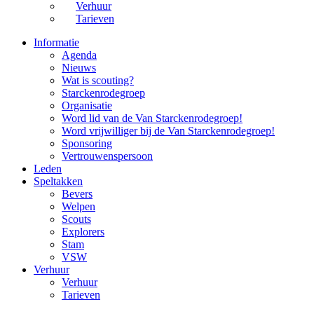
Verhuur
Tarieven
Informatie
Agenda
Nieuws
Wat is scouting?
Starckenrodegroep
Organisatie
Word lid van de Van Starckenrodegroep!
Word vrijwilliger bij de Van Starckenrodegroep!
Sponsoring
Vertrouwenspersoon
Leden
Speltakken
Bevers
Welpen
Scouts
Explorers
Stam
VSW
Verhuur
Verhuur
Tarieven