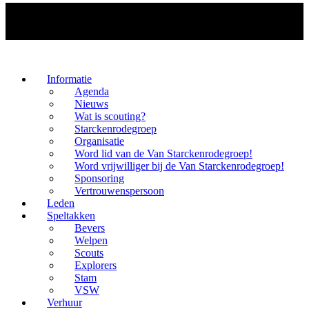
Informatie
Agenda
Nieuws
Wat is scouting?
Starckenrodegroep
Organisatie
Word lid van de Van Starckenrodegroep!
Word vrijwilliger bij de Van Starckenrodegroep!
Sponsoring
Vertrouwenspersoon
Leden
Speltakken
Bevers
Welpen
Scouts
Explorers
Stam
VSW
Verhuur