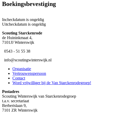
Boekingsbevestiging
Incheckdatum is ongeldig
Uitcheckdatum is ongeldig
Scouting ​Starckenrode
de Huininkmaat 4,
7101JJ Winterswijk
​ 0543 - 51 55 38
​ ​info@scoutingwinterswijk.nl
Organisatie
Vertrouwenspersoon
Contact
Word vrijwilliger bij de Van Starckenrodegroep!
Postadres
Scouting Winterswijk van Starckenrodegroep
t.a.v. secretariaat
Berberislaan 9,
7101 ZR Winterswijk