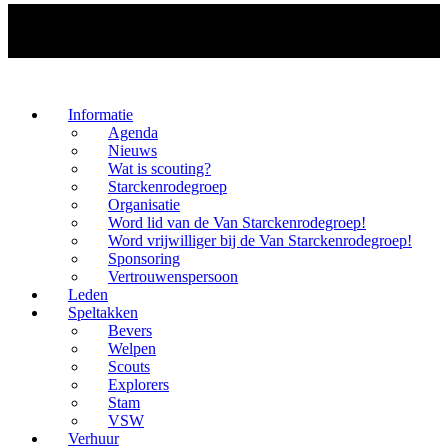
Informatie
Agenda
Nieuws
Wat is scouting?
Starckenrodegroep
Organisatie
Word lid van de Van Starckenrodegroep!
Word vrijwilliger bij de Van Starckenrodegroep!
Sponsoring
Vertrouwenspersoon
Leden
Speltakken
Bevers
Welpen
Scouts
Explorers
Stam
VSW
Verhuur