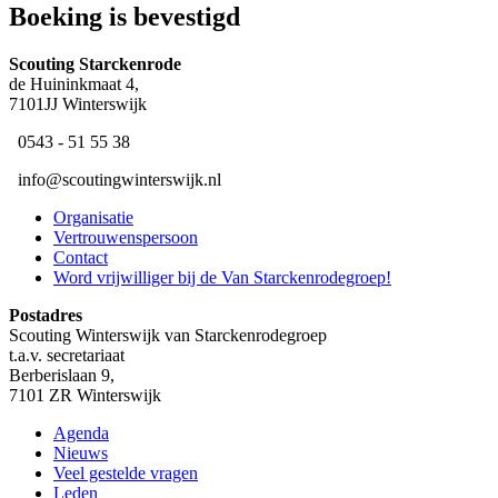
Boeking is bevestigd
Scouting ​Starckenrode
de Huininkmaat 4,
7101JJ Winterswijk
​ 0543 - 51 55 38
​ ​info@scoutingwinterswijk.nl
Organisatie
Vertrouwenspersoon
Contact
Word vrijwilliger bij de Van Starckenrodegroep!
Postadres
Scouting Winterswijk van Starckenrodegroep
t.a.v. secretariaat
Berberislaan 9,
7101 ZR Winterswijk
Agenda
Nieuws
Veel gestelde vragen
Leden