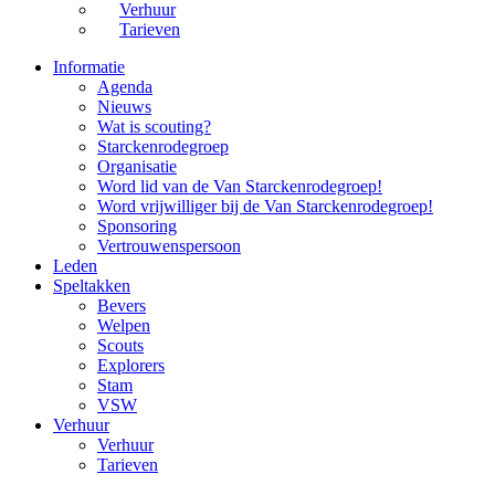
Verhuur
Tarieven
Informatie
Agenda
Nieuws
Wat is scouting?
Starckenrodegroep
Organisatie
Word lid van de Van Starckenrodegroep!
Word vrijwilliger bij de Van Starckenrodegroep!
Sponsoring
Vertrouwenspersoon
Leden
Speltakken
Bevers
Welpen
Scouts
Explorers
Stam
VSW
Verhuur
Verhuur
Tarieven