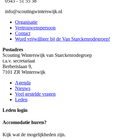
​ 0543 - 51 55 38
​ ​info@scoutingwinterswijk.nl
Organisatie
Vertrouwenspersoon
Contact
Word vrijwilliger bij de Van Starckenrodegroep!
Postadres
Scouting Winterswijk van Starckenrodegroep
t.a.v. secretariaat
Berberislaan 9,
7101 ZR Winterswijk
Agenda
Nieuws
Veel gestelde vragen
Leden
Leden login
Accomodatie huren?
Kijk wat de mogelijkheden zijn.