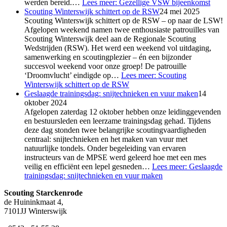
werden bereid.…
Lees meer
: Gezellige VSW bijeenkomst
Scouting Winterswijk schittert op de RSW
24 mei 2025
Scouting Winterswijk schittert op de RSW – op naar de LSW!
Afgelopen weekend namen twee enthousiaste patrouilles van
Scouting Winterswijk deel aan de Regionale Scouting
Wedstrijden (RSW). Het werd een weekend vol uitdaging,
samenwerking en scoutingplezier – én een bijzonder
succesvol weekend voor onze groep! De patrouille
‘Droomvlucht’ eindigde op…
Lees meer
: Scouting
Winterswijk schittert op de RSW
Geslaagde trainingsdag: snijtechnieken en vuur maken
14
oktober 2024
Afgelopen zaterdag 12 oktober hebben onze leidinggevenden
en bestuursleden een leerzame trainingsdag gehad. Tijdens
deze dag stonden twee belangrijke scoutingvaardigheden
centraal: snijtechnieken en het maken van vuur met
natuurlijke tondels. Onder begeleiding van ervaren
instructeurs van de MPSE werd geleerd hoe met een mes
veilig en efficiënt een lepel gesneden…
Lees meer
: Geslaagde
trainingsdag: snijtechnieken en vuur maken
Scouting ​Starckenrode
de Huininkmaat 4,
7101JJ Winterswijk