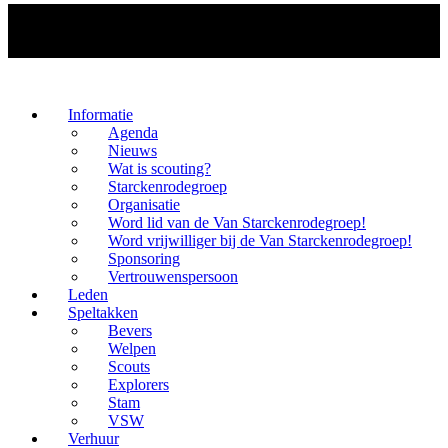
Informatie
Agenda
Nieuws
Wat is scouting?
Starckenrodegroep
Organisatie
Word lid van de Van Starckenrodegroep!
Word vrijwilliger bij de Van Starckenrodegroep!
Sponsoring
Vertrouwenspersoon
Leden
Speltakken
Bevers
Welpen
Scouts
Explorers
Stam
VSW
Verhuur