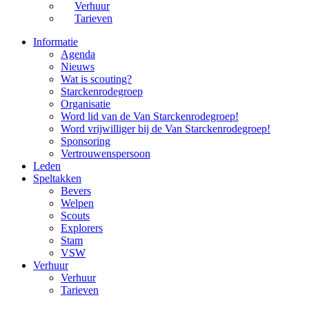
Verhuur
Tarieven
Informatie
Agenda
Nieuws
Wat is scouting?
Starckenrodegroep
Organisatie
Word lid van de Van Starckenrodegroep!
Word vrijwilliger bij de Van Starckenrodegroep!
Sponsoring
Vertrouwenspersoon
Leden
Speltakken
Bevers
Welpen
Scouts
Explorers
Stam
VSW
Verhuur
Verhuur
Tarieven