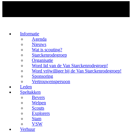
Informatie
Agenda
Nieuws
Wat is scouting?
Starckenrodegroep
Organisatie
Word lid van de Van Starckenrodegroep!
Word vrijwilliger bij de Van Starckenrodegroep!
Sponsoring
Vertrouwenspersoon
Leden
Speltakken
Bevers
Welpen
Scouts
Explorers
Stam
VSW
Verhuur