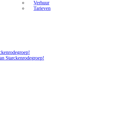
Verhuur
Tarieven
rckenrodegroep!
Van Starckenrodegroep!