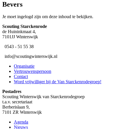
Bevers
Je moet ingelogd zijn om deze inhoud te bekijken.
Scouting ​Starckenrode
de Huininkmaat 4,
7101JJ Winterswijk
​ 0543 - 51 55 38
​ ​info@scoutingwinterswijk.nl
Organisatie
Vertrouwenspersoon
Contact
Word vrijwilliger bij de Van Starckenrodegroep!
Postadres
Scouting Winterswijk van Starckenrodegroep
t.a.v. secretariaat
Berberislaan 9,
7101 ZR Winterswijk
Agenda
Nieuws