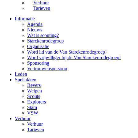
Verhuur
Tarieven
Informatie
Agenda
Nieuws
Wat is scouting?
Starckenrodegroep
Organisatie
Word lid van de Van Starckenrodegroep!
Word vrijwilliger bij de Van Starckenrodegroep!
Sponsoring
Vertrouwenspersoon
Leden
Speltakken
Bevers
Welpen
Scouts
Explorers
Stam
VSW
Verhuur
Verhuur
Tarieven