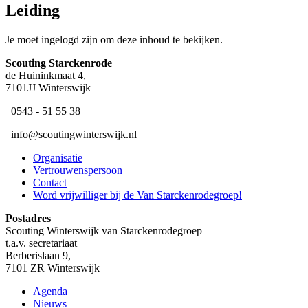
Leiding
Je moet ingelogd zijn om deze inhoud te bekijken.
Scouting ​Starckenrode
de Huininkmaat 4,
7101JJ Winterswijk
​ 0543 - 51 55 38
​ ​info@scoutingwinterswijk.nl
Organisatie
Vertrouwenspersoon
Contact
Word vrijwilliger bij de Van Starckenrodegroep!
Postadres
Scouting Winterswijk van Starckenrodegroep
t.a.v. secretariaat
Berberislaan 9,
7101 ZR Winterswijk
Agenda
Nieuws