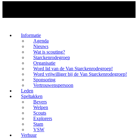
Informatie
Agenda
Nieuws
Wat is scouting?
Starckenrodegroep
Organisatie
Word lid van de Van Starckenrodegroep!
Word vrijwilliger bij de Van Starckenrodegroep!
Sponsoring
Vertrouwenspersoon
Leden
Speltakken
Bevers
Welpen
Scouts
Explorers
Stam
VSW
Verhuur