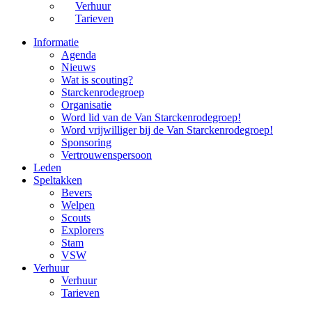
Verhuur
Tarieven
Informatie
Agenda
Nieuws
Wat is scouting?
Starckenrodegroep
Organisatie
Word lid van de Van Starckenrodegroep!
Word vrijwilliger bij de Van Starckenrodegroep!
Sponsoring
Vertrouwenspersoon
Leden
Speltakken
Bevers
Welpen
Scouts
Explorers
Stam
VSW
Verhuur
Verhuur
Tarieven