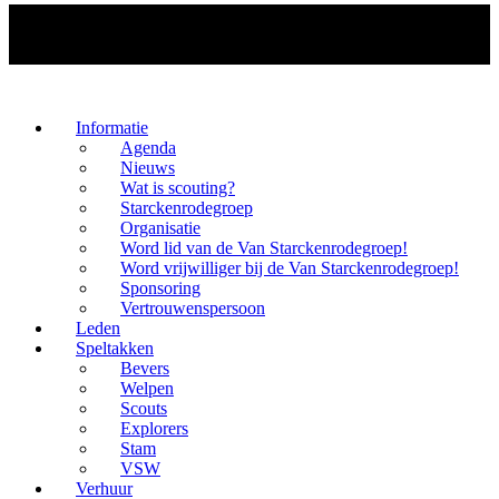
Informatie
Agenda
Nieuws
Wat is scouting?
Starckenrodegroep
Organisatie
Word lid van de Van Starckenrodegroep!
Word vrijwilliger bij de Van Starckenrodegroep!
Sponsoring
Vertrouwenspersoon
Leden
Speltakken
Bevers
Welpen
Scouts
Explorers
Stam
VSW
Verhuur