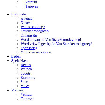
Verhuur
Tarieven
Informatie
Agenda
Nieuws
Wat is scouting?
Starckenrodegroep
Organisatie
Word lid van de Van Starckenrodegroep!
Word vrijwilliger bij de Van Starckenrodegroep!
Sponsoring
Vertrouwenspersoon
Leden
Speltakken
Bevers
Welpen
Scouts
Explorers
Stam
VSW
Verhuur
Verhuur
Tarieven