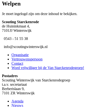
Welpen
Je moet ingelogd zijn om deze inhoud te bekijken.
Scouting ​Starckenrode
de Huininkmaat 4,
7101JJ Winterswijk
​ 0543 - 51 55 38
​ ​info@scoutingwinterswijk.nl
Organisatie
Vertrouwenspersoon
Contact
Word vrijwilliger bij de Van Starckenrodegroep!
Postadres
Scouting Winterswijk van Starckenrodegroep
t.a.v. secretariaat
Berberislaan 9,
7101 ZR Winterswijk
Agenda
Nieuws