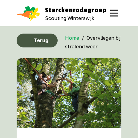
Starckenrodegroep
Scouting Winterswijk
Home
/
Overvliegen bij
Terug
stralend weer