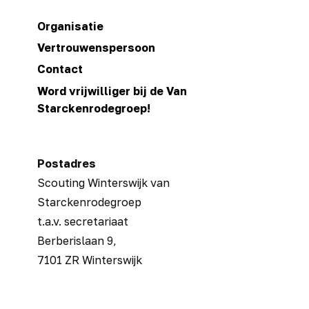
de
mes veilig en efficiënt een
RSW
Organisatie
lepel gesneden…
Lees
Vertrouwenspersoon
:
meer
Geslaagde
Contact
trainingsdag:
Word vrijwilliger bij de Van
snijtechnieken
Starckenrodegroep!
en
vuur
maken
Postadres
Scouting Winterswijk van
Starckenrodegroep
t.a.v. secretariaat
Berberislaan 9,
7101 ZR Winterswijk