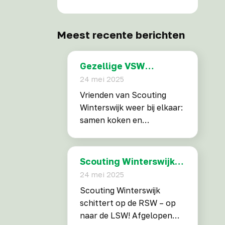
Meest recente berichten
Gezellige VSW
bijeenkomst
24 mei 2025
Vrienden van Scouting
Winterswijk weer bij elkaar:
samen koken en
kampvuurplezier Na een
paar jaar zonder
gezamenlijke activiteiten
Scouting Winterswijk
kwamen de Vrienden van
schittert op de RSW
24 mei 2025
Scouting Winterswijk
Scouting Winterswijk
afgelopen maand eindelijk
schittert op de RSW – op
weer bij elkaar. En hoe! In
naar de LSW! Afgelopen
een gezellige en